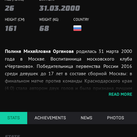
26
31.03.2000
HEIGHT (CM)
WEIGHT (KG)
COUNTRY
161
68
Полина Михайловна Органова
родилась 31 марта 2000
года в Москве. Воспитанница московского клуба
«Чертаново». Победительница первенства России 2016
среди девушек до 17 лет в составе сборной Москвы: в
финальном матче против команды Краснодарского края
(4:0) стала автором двух голов и была признана лучшим
READ MORE
игроком своей команды.
В составе дубля «Чертанова» в 2017 году стала
бронзовым призёром Первого дивизиона России и
STATS
ACHIEVEMENTS
NEWS
PHOTOS
признана лучшим игроком своей команды, а в споре
бомбардиров турнира заняла третье место с 20 голами. В