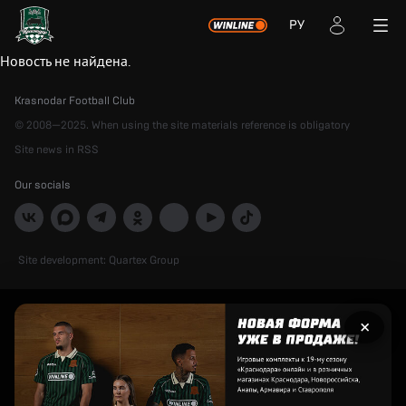
РУ
Новость не найдена.
Krasnodar Football Club
© 2008—2025. When using the site materials reference is obligatory
Site news in RSS
Our socials
Site development:
Quartex Group
Рекламный
×
баннер