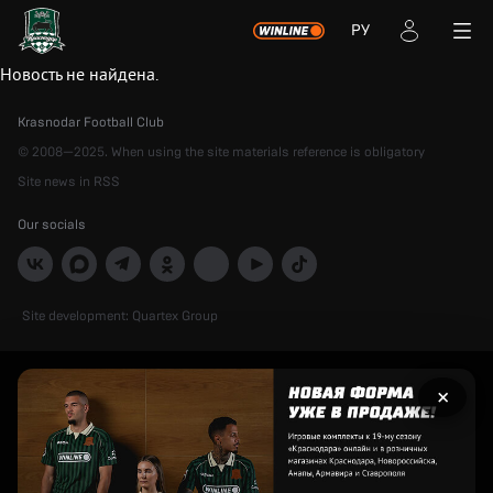
РУ
Новость не найдена.
Krasnodar Football Club
© 2008—2025. When using the site materials reference is obligatory
Site news in RSS
Our socials
Site development:
Quartex Group
Рекламный
×
баннер